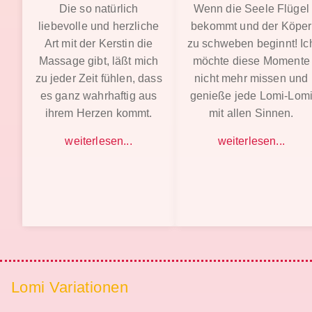
Die so natürlich
Wenn die Seele Flügel
liebevolle und herzliche
bekommt und der Köper
Art mit der Kerstin die
zu schweben beginnt! Ic
Massage gibt, läßt mich
möchte diese Momente
zu jeder Zeit fühlen, dass
nicht mehr missen und
es ganz wahrhaftig aus
genieße jede Lomi-Lom
ihrem Herzen kommt.
mit allen Sinnen.
weiterlesen...
weiterlesen...
Lomi Variationen