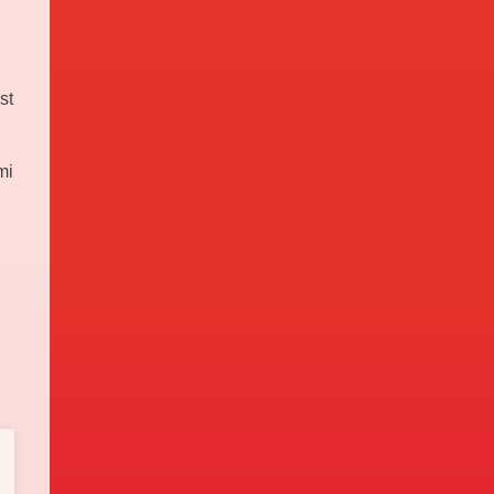
st
mi