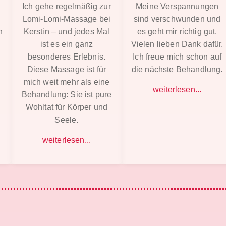
Ich gehe regelmäßig zur
Meine Verspannungen
Lomi-Lomi-Massage bei
sind verschwunden und
h
Kerstin – und jedes Mal
es geht mir richtig gut.
ist es ein ganz
Vielen lieben Dank dafür.
besonderes Erlebnis.
Ich freue mich schon auf
i
Diese Massage ist für
die nächste Behandlung.
mich weit mehr als eine
weiterlesen...
Behandlung: Sie ist pure
Wohltat für Körper und
Seele.
weiterlesen...