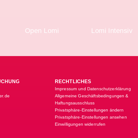
Open Lomi
Lomi Intensiv
UCHUNG
RECHTLICHES
Impressum und Datenschutzerklärung
er.de
Allgemeine Geschäftsbedingungen &
Haftungsausschluss
Privatsphäre-Einstellungen ändern
Privatsphäre-Einstellungen ansehen
Einwilligungen widerrufen