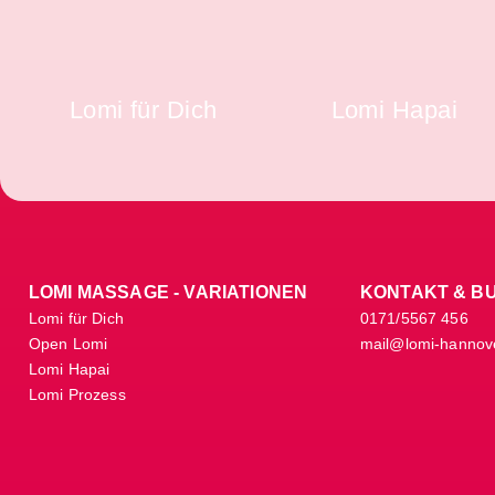
Lomi für Dich
Lomi Hapai
LOMI MASSAGE - VARIATIONEN
KONTAKT & B
Lomi für Dich
0171/5567 456
Open Lomi
mail@lomi-hannov
Lomi Hapai
Lomi Prozess