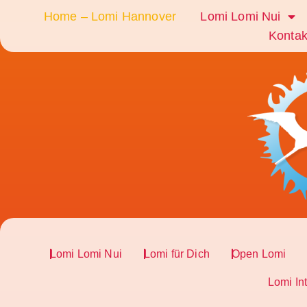
Home – Lomi Hannover
Lomi Lomi Nui
Kontak
Lomi Lomi Nui
Lomi für Dich
Open Lomi
Lomi In